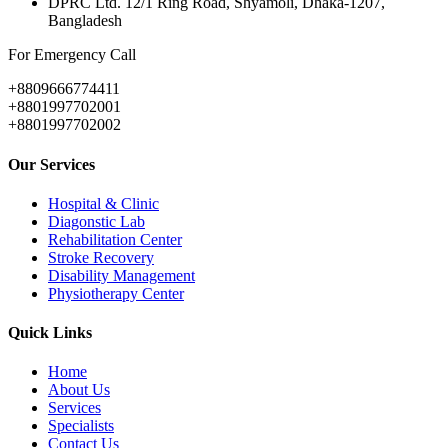
DPRC Ltd. 12/1 Ring Road, Shyamoli, Dhaka-1207,
Bangladesh
For Emergency Call
+8809666774411
+8801997702001
+8801997702002
Our Services
Hospital & Clinic
Diagonstic Lab
Rehabilitation Center
Stroke Recovery
Disability Management
Physiotherapy Center
Quick Links
Home
About Us
Services
Specialists
Contact Us