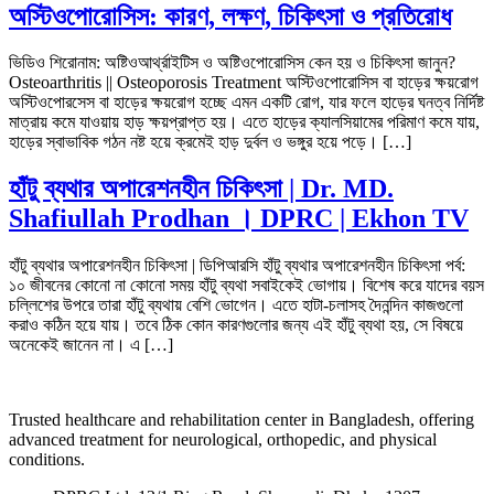
অস্টিওপোরোসিস: কারণ, লক্ষণ, চিকিৎসা ও প্রতিরোধ
ভিডিও শিরোনাম: অষ্টিওআর্থ্রাইটিস ও অষ্টিওপোরোসিস কেন হয় ও চিকিৎসা জানুন?
Osteoarthritis || Osteoporosis Treatment অস্টিওপোরোসিস বা হাড়ের ক্ষয়রোগ
অস্টিওপোরসেস বা হাড়ের ক্ষয়রোগ হচ্ছে এমন একটি রোগ, যার ফলে হাড়ের ঘনত্ব নির্দিষ্ট
মাত্রায় কমে যাওয়ায় হাড় ক্ষয়প্রাপ্ত হয়। এতে হাড়ের ক্যালসিয়ামের পরিমাণ কমে যায়,
হাড়ের স্বাভাবিক গঠন নষ্ট হয়ে ক্রমেই হাড় দুর্বল ও ভঙ্গুর হয়ে পড়ে। […]
হাঁটু ব্যথার অপারেশনহীন চিকিৎসা | Dr. MD.
Shafiullah Prodhan । DPRC | Ekhon TV
হাঁটু ব্যথার অপারেশনহীন চিকিৎসা | ডিপিআরসি হাঁটু ব্যথার অপারেশনহীন চিকিৎসা পর্ব:
১০ জীবনের কোনো না কোনো সময় হাঁটু ব্যথা সবাইকেই ভোগায়। বিশেষ করে যাদের বয়স
চল্লিশের উপরে তারা হাঁটু ব্যথায় বেশি ভোগেন। এতে হাটা-চলাসহ দৈনন্দিন কাজগুলো
করাও কঠিন হয়ে যায়। তবে ঠিক কোন কারণগুলোর জন্য এই হাঁটু ব্যথা হয়, সে বিষয়ে
অনেকেই জানেন না। এ […]
Trusted healthcare and rehabilitation center in Bangladesh, offering
advanced treatment for neurological, orthopedic, and physical
conditions.