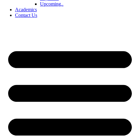
Upcoming..
Academics
Contact Us