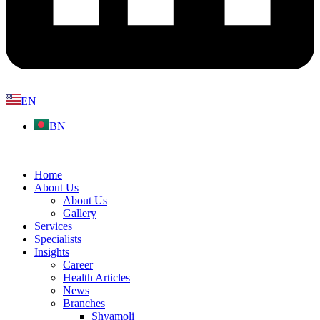
EN
BN
Home
About Us
About Us
Gallery
Services
Specialists
Insights
Career
Health Articles
News
Branches
Shyamoli