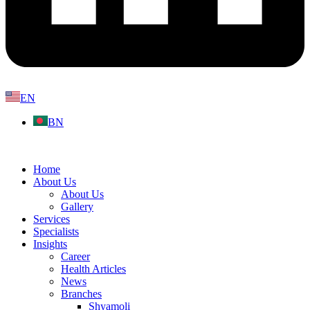
EN
BN
Home
About Us
About Us
Gallery
Services
Specialists
Insights
Career
Health Articles
News
Branches
Shyamoli