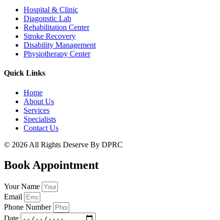
Hospital & Clinic
Diagonstic Lab
Rehabilitation Center
Stroke Recovery
Disability Management
Physiotherapy Center
Quick Links
Home
About Us
Services
Specialists
Contact Us
© 2026 All Rights Deserve By DPRC
Book Appointment
Your Name
Email
Phone Number
Date