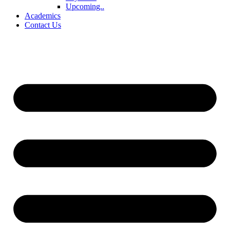
Upcoming..
Academics
Contact Us